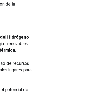
en de la
 del Hidrógeno
rgías renovables
otérmica
.
idad de recursos
iales lugares para
 el potencial de