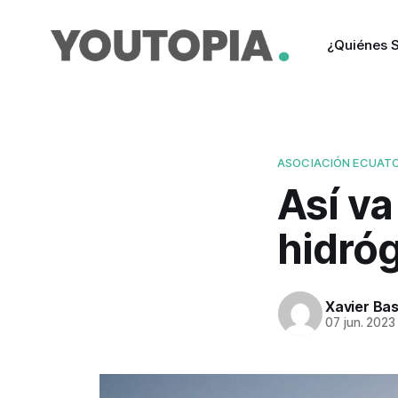
¿Quiénes 
ASOCIACIÓN ECUATO
Así va
hidró
Xavier Ba
07 jun. 2023