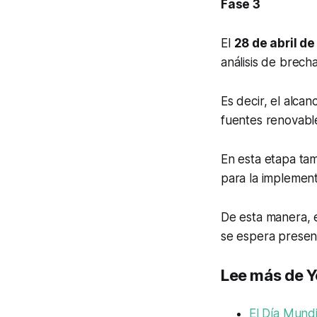
Fase 3
El
28 de abril d
análisis de brech
Es decir, el alca
fuentes renovabl
En esta etapa tam
para la implemen
De esta manera, 
se espera presenta
Lee más de Y
El Día Mundi