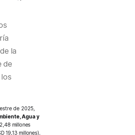
os
ría
de la
e de
 los
estre de 2025,
mbiente, Agua y
,48 millones
 19,13 millones).