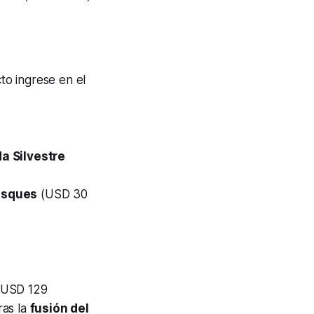
to ingrese en el
a Silvestre
osques
(USD 30
s USD 129
ras la
fusión del