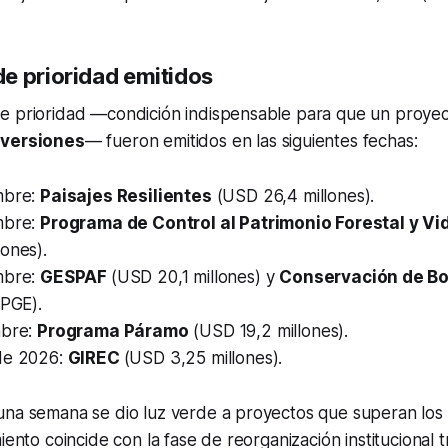
e prioridad emitidos
e prioridad —condición indispensable para que un proyec
nversiones
— fueron emitidos en las siguientes fechas:
mbre:
Paisajes Resilientes
(USD 26,4 millones).
mbre:
Programa de Control al Patrimonio Forestal y Vid
ones).
mbre:
GESPAF
(USD 20,1 millones) y
Conservación de B
 PGE).
mbre:
Programa Páramo
(USD 19,2 millones).
de 2026:
GIREC
(USD 3,25 millones).
una semana se dio luz verde a proyectos que superan lo
iento coincide con la fase de reorganización institucional t