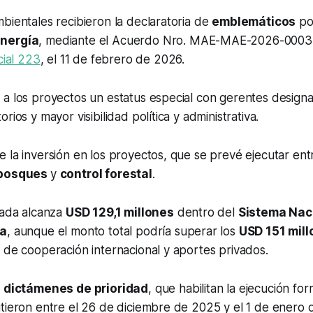
bientales recibieron la declaratoria de
emblemáticos
po
Energía
, mediante el Acuerdo Nro. MAE-MAE-2026-0003
cial 223
, el 11 de febrero de 2026.
 a los proyectos un estatus especial con gerentes design
rios y mayor visibilidad política y administrativa.
 la inversión en los proyectos, que se prevé ejecutar en
bosques
y
control forestal
.
zada alcanza
USD 129,1 millones
dentro del
Sistema Nac
ca
, aunque el monto total podría superar los
USD 151 mil
 de cooperación internacional y aportes privados.
s
dictámenes de prioridad
, que habilitan la ejecución for
tieron entre el 26 de diciembre de 2025 y el 1 de enero 