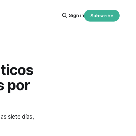
Sign in
Subscribe
ticos
s por
s siete días,