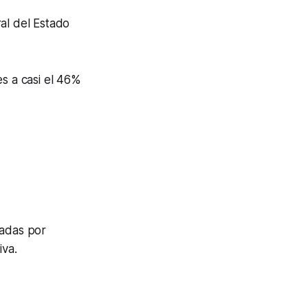
al del Estado
es a casi el 46%
adas por
iva.