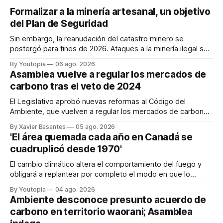
Formalizar a la minería artesanal, un objetivo
del Plan de Seguridad
Sin embargo, la reanudación del catastro minero se
postergó para fines de 2026. Ataques a la minería ilegal se
refuerzan con la "Estrategia de Ciberdefensa 2026".
By Youtopia
06 ago. 2026
Asamblea vuelve a regular los mercados de
carbono tras el veto de 2024
El Legislativo aprobó nuevas reformas al Código del
Ambiente, que vuelven a regular los mercados de carbono,
tras el veto total del Ejecutivo en 2024.
By Xavier Basantes
05 ago. 2026
'El área quemada cada año en Canadá se
cuadruplicó desde 1970'
El cambio climático altera el comportamiento del fuego y
obligará a replantear por completo el modo en que lo
previene y combate, según el experto Mike Flannigan
By Youtopia
04 ago. 2026
Ambiente desconoce presunto acuerdo de
carbono en territorio waorani; Asamblea