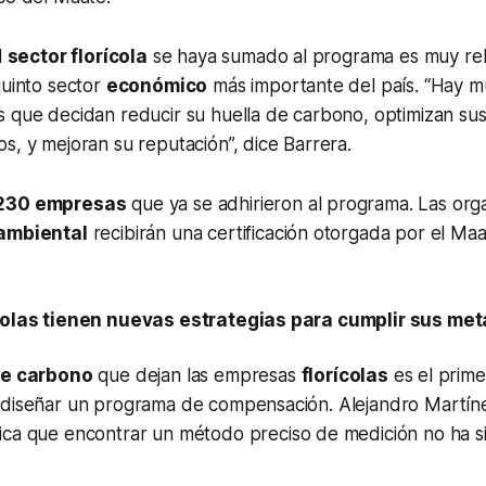
l
sector florícola
se haya sumado al programa es muy re
quinto sector
económico
más importante del país. “Hay m
s que decidan reducir su huella de carbono, optimizan su
s, y mejoran su reputación”, dice Barrera.
230 empresas
que ya se adhirieron al programa. Las org
ambiental
recibirán una certificación otorgada por el Ma
ícolas tienen nuevas estrategias para cumplir sus me
de carbono
que dejan las empresas
florícolas
es el prime
 diseñar un programa de compensación. Alejandro Martín
lica que encontrar un método preciso de medición no ha s