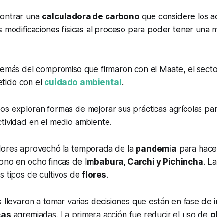
contrar una
calculadora de carbono
que considere los ac
s modificaciones físicas al proceso para poder tener una m
además del compromiso que firmaron con el Maate, el sect
tido con el
cuidado
ambiental
.
s exploran formas de mejorar sus prácticas agrícolas par
tividad en el medio ambiente.
lores aprovechó la temporada de la
pandemia
para hace
ono en ocho fincas de I
mbabura, Carchi y Pichincha
. L
s tipos de cultivos de
flores
.
s llevaron a tomar varias decisiones que están en fase de
cas
agremiadas. La primera acción fue reducir el uso de
p