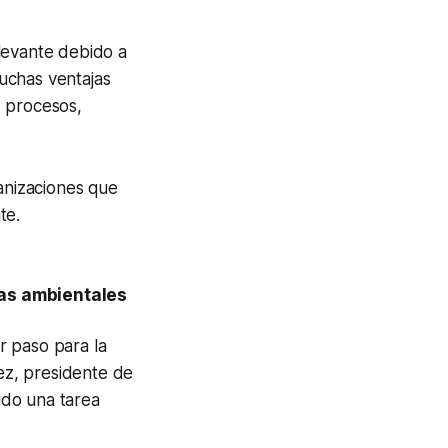
levante debido a
uchas ventajas
s procesos,
anizaciones que
ate.
tas ambientales
r paso para la
ez, presidente de
ido una tarea