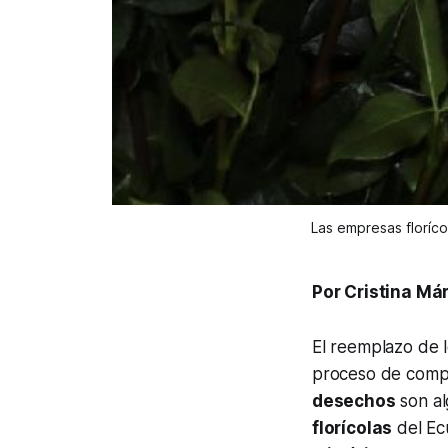
Las empresas floríco
Por Cristina Má
El reemplazo de l
proceso de compo
desechos
son al
florícolas
del Ecu