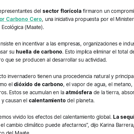
representantes del
sector
florícola
firmaron un compromi
or
Carbono
Cero
, una iniciativa propuesta por el Ministe
 Ecológica (Maate).
siste en incentivar a las empresas, organizaciones e indus
nsar su
huella
de
carbono
. Esto implica eliminar el total 
o que se producen al desarrollar su actividad.
cto invernadero tienen una procedencia natural y princip
omo el
dióxido
de
carbono
, el vapor de agua, el metano,
tros. Estos se acumulan en la
atmósfera
de la tierra, abs
l y causan el
calentamiento
del planeta.
mos vivido los efectos del calentamiento global.
La sequí
l cambio climático puede afectarnos”, dijo Karina Barrera
co del Maate.