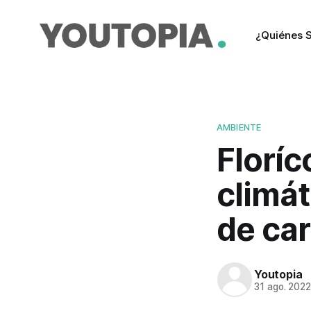
¿Quiénes 
AMBIENTE
Floríc
climát
de ca
Youtopia
31 ago. 202