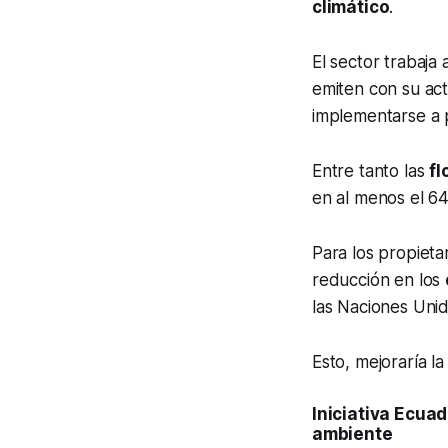
climático
.
El sector trabaj
emiten con su act
implementarse a 
Entre tanto las
fl
en al menos el 6
Para los propietar
reducción en los
las Naciones Unid
Esto, mejoraría l
Iniciativa Ecua
ambiente