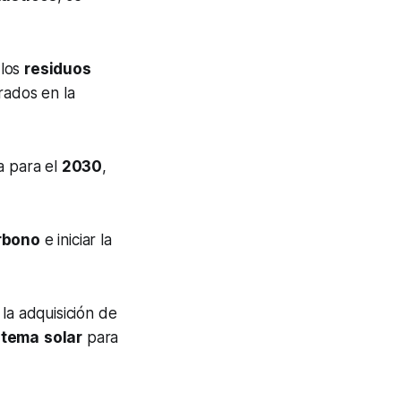
 los
residuos
rados en la
a para el
2030
,
rbono
e iniciar la
la adquisición de
stema
solar
para