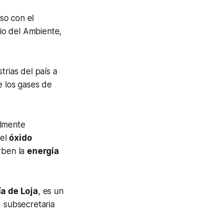
so con el
rio del Ambiente,
trias del país a
de los gases de
almente
 el
óxido
orben la
energía
a de Loja
, es un
, subsecretaria