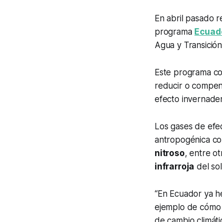
En abril pasado 
programa
Ecuad
Agua y Transición
Este programa con
reducir o compe
efecto invernader
Los gases de efe
antropogénica c
nitroso
, entre o
infrarroja
del so
“En Ecuador ya he
ejemplo de cómo e
de cambio climáti