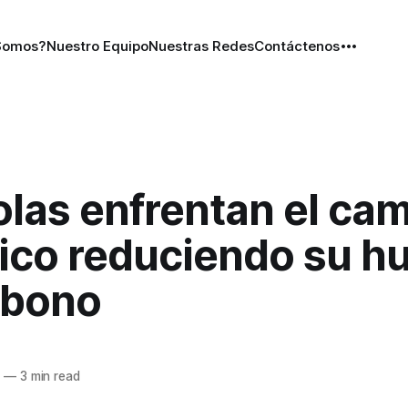
Somos?
Nuestro Equipo
Nuestras Redes
Contáctenos
olas enfrentan el ca
ico reduciendo su hu
rbono
2
—
3 min read