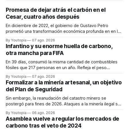
Promesa de dejar atrás el carbón en el
Cesar, cuatro años después
En diciembre de 2022, el gobierno de Gustavo Petro
prometió una transformación económica profunda en en la
región. Un trabajo audiovisual evalúa la situación.
By Youtopia
07 ago. 2026
Infantino y su enorme huella de carbono,
otra mancha para FIFA
En 39 días, consumió la misma cantidad de combustibles
fósiles que 217 personas en un año. Refleja el peso
desproporcionado del transporte aéreo en el Mundial.
By Youtopia
07 ago. 2026
Formalizar a la minería artesanal, un objetivo
del Plan de Seguridad
Sin embargo, la reanudación del catastro minero se
postergó para fines de 2026. Ataques a la minería ilegal se
refuerzan con la "Estrategia de Ciberdefensa 2026".
By Youtopia
06 ago. 2026
Asamblea vuelve a regular los mercados de
carbono tras el veto de 2024