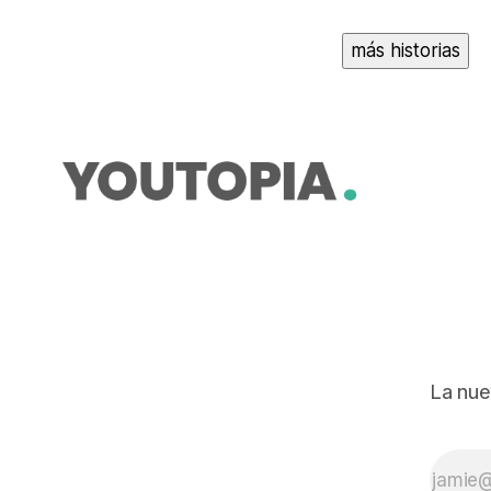
más historias
La nue