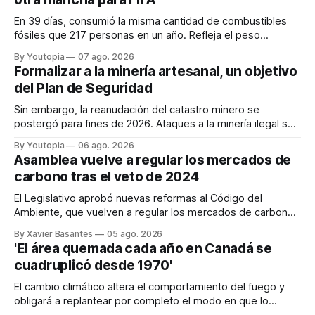
En 39 días, consumió la misma cantidad de combustibles
fósiles que 217 personas en un año. Refleja el peso
desproporcionado del transporte aéreo en el Mundial.
By Youtopia
07 ago. 2026
Formalizar a la minería artesanal, un objetivo
del Plan de Seguridad
Sin embargo, la reanudación del catastro minero se
postergó para fines de 2026. Ataques a la minería ilegal se
refuerzan con la "Estrategia de Ciberdefensa 2026".
By Youtopia
06 ago. 2026
Asamblea vuelve a regular los mercados de
carbono tras el veto de 2024
El Legislativo aprobó nuevas reformas al Código del
Ambiente, que vuelven a regular los mercados de carbono,
tras el veto total del Ejecutivo en 2024.
By Xavier Basantes
05 ago. 2026
'El área quemada cada año en Canadá se
cuadruplicó desde 1970'
El cambio climático altera el comportamiento del fuego y
obligará a replantear por completo el modo en que lo
previene y combate, según el experto Mike Flannigan