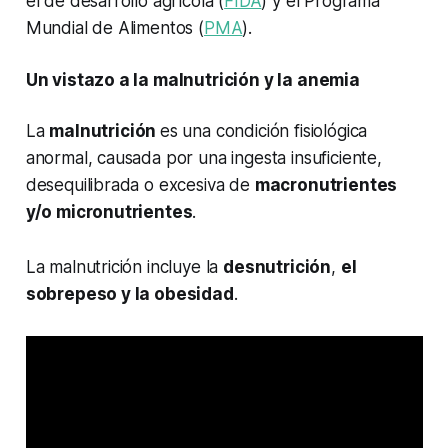
el de desarrollo agrícola (
FIDA
) y el Programa
Mundial de Alimentos (
PMA
).
Un vistazo a la malnutrición y la anemia
La
malnutrición
es una condición fisiológica
anormal, causada por una ingesta insuficiente,
desequilibrada o excesiva de
macronutrientes
y/o micronutrientes
.
La malnutrición incluye la
desnutrición
,
el
sobrepeso y la obesidad
.