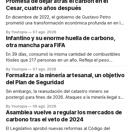
Promesa de dejar atrás el carbón en el
Cesar, cuatro años después
En diciembre de 2022, el gobierno de Gustavo Petro
prometió una transformación económica profunda en en la
región. Un trabajo audiovisual evalúa la situación.
By Youtopia
07 ago. 2026
Infantino y su enorme huella de carbono,
otra mancha para FIFA
En 39 días, consumió la misma cantidad de combustibles
fósiles que 217 personas en un año. Refleja el peso
desproporcionado del transporte aéreo en el Mundial.
By Youtopia
07 ago. 2026
Formalizar a la minería artesanal, un objetivo
del Plan de Seguridad
Sin embargo, la reanudación del catastro minero se
postergó para fines de 2026. Ataques a la minería ilegal se
refuerzan con la "Estrategia de Ciberdefensa 2026".
By Youtopia
06 ago. 2026
Asamblea vuelve a regular los mercados de
carbono tras el veto de 2024
El Legislativo aprobó nuevas reformas al Código del