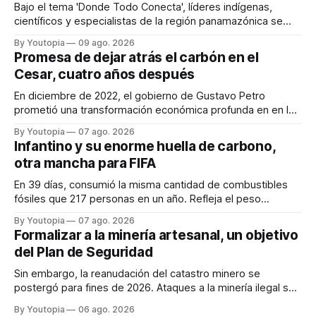
Bajo el tema 'Donde Todo Conecta', líderes indígenas,
científicos y especialistas de la región panamazónica se
citarán del 27 al 30 de agosto de 2026 en Baños y Puyo
By Youtopia
09 ago. 2026
Promesa de dejar atrás el carbón en el
Cesar, cuatro años después
En diciembre de 2022, el gobierno de Gustavo Petro
prometió una transformación económica profunda en en la
región. Un trabajo audiovisual evalúa la situación.
By Youtopia
07 ago. 2026
Infantino y su enorme huella de carbono,
otra mancha para FIFA
En 39 días, consumió la misma cantidad de combustibles
fósiles que 217 personas en un año. Refleja el peso
desproporcionado del transporte aéreo en el Mundial.
By Youtopia
07 ago. 2026
Formalizar a la minería artesanal, un objetivo
del Plan de Seguridad
Sin embargo, la reanudación del catastro minero se
postergó para fines de 2026. Ataques a la minería ilegal se
refuerzan con la "Estrategia de Ciberdefensa 2026".
By Youtopia
06 ago. 2026