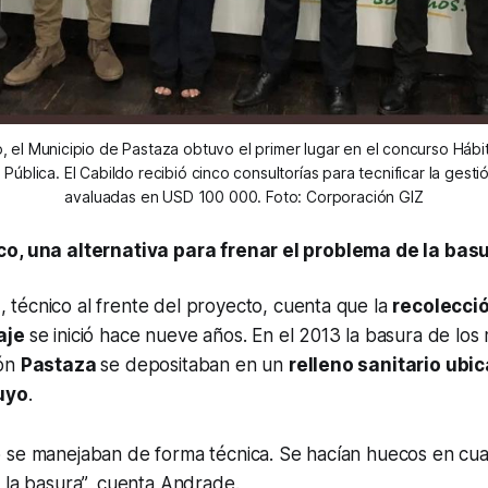
 el Municipio de Pastaza obtuvo el primer lugar en el concurso Hábit
a Pública. El Cabildo recibió cinco consultorías para tecnificar la ges
avaluadas en USD 100 000. Foto: Corporación GIZ
co, una alternativa para frenar el problema de la bas
e
, técnico al frente del proyecto, cuenta que la
recolecci
aje
se inició hace nueve años. En el 2013 la basura de lo
tón
Pastaza
se depositaban en un
relleno sanitario ubi
uyo
.
 se manejaban de forma técnica. Se hacían huecos en cua
 la basura”, cuenta Andrade.