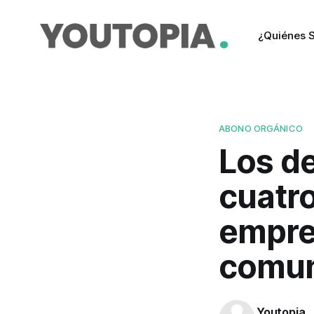
¿Quiénes 
ABONO ORGÁNICO
Los d
cuatr
empre
comun
Youtopia