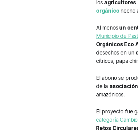
los
agricultores
orgánico
hecho a
Al menos
un cent
Municipio de Pas
Orgánicos Eco 
desechos en un
cítricos, papa chi
El abono se produ
de la
asociació
amazónicos.
El proyecto fue 
categoría Cambio
Retos Circulare