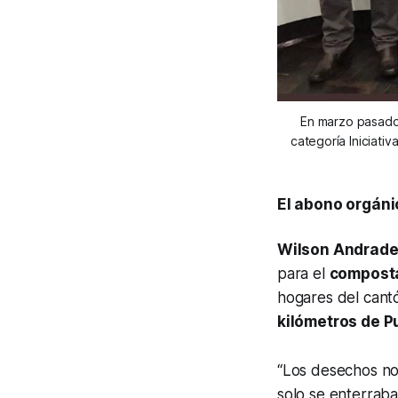
En marzo pasado,
categoría Iniciativ
El abono orgáni
Wilson Andrad
para el
compost
hogares del can
kilómetros de P
“Los desechos no
solo se enterraba