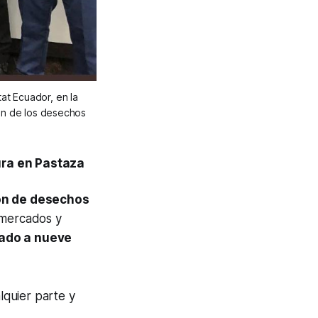
at Ecuador, en la
tión de los desechos
ura en Pastaza
ón de desechos
s mercados y
cado a nueve
lquier parte y