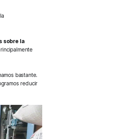
la
 sobre la
principalmente
namos bastante.
logramos reducir