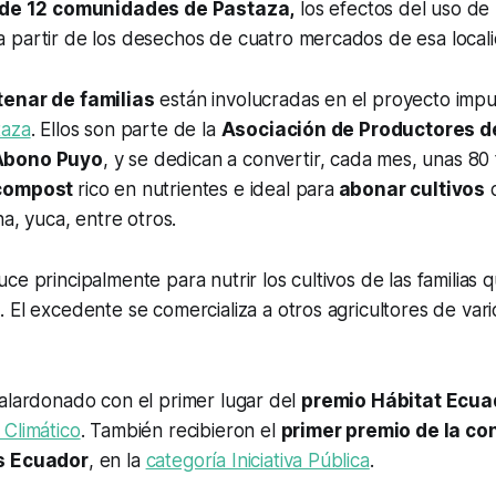
 de 12 comunidades de Pastaza,
los efectos del uso de
 partir de los desechos de cuatro mercados de esa local
enar de familias
están involucradas en el proyecto impu
taza
. Ellos son parte de la
Asociación de Productores 
Abono Puyo
, y se dedican a convertir, cada mes, unas 80
compost
rico en nutrientes e ideal para
abonar cultivos
d
na, yuca, entre otros.
ce principalmente para nutrir los cultivos de las familias
n
. El excedente se comercializa a otros agricultores de var
galardonado con el primer lugar del
premio Hábitat Ecua
 Climático
. También recibieron el
primer premio de la co
s Ecuador
, en la
categoría Iniciativa Pública
.