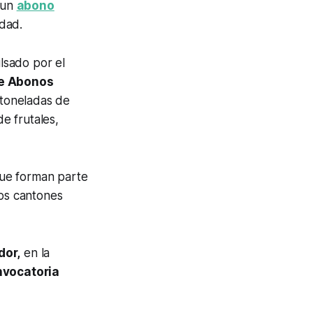
 un
abono
idad.
lsado por el
de Abonos
 toneladas de
e frutales,
 que forman parte
ios cantones
dor,
en la
nvocatoria