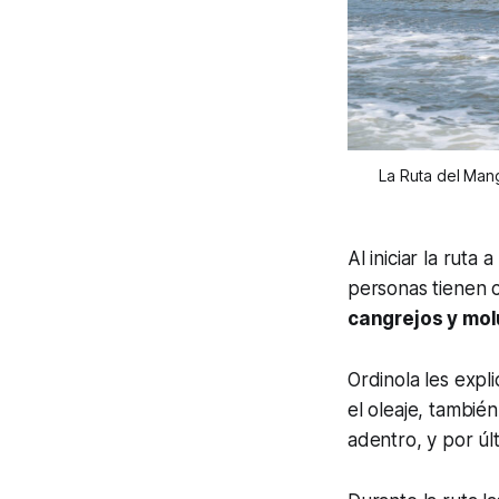
La Ruta del Man
Al iniciar la rut
personas tienen 
cangrejos y mo
Ordinola les expl
el oleaje, también
adentro, y por ú