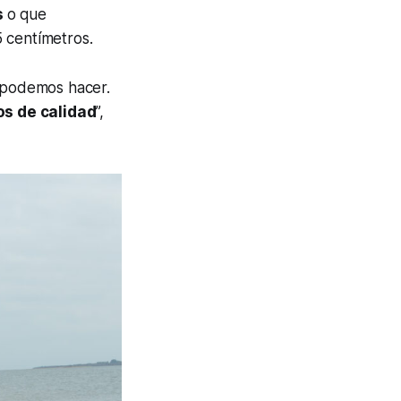
s
o que
 centímetros.
e podemos hacer.
s de calidad
”,