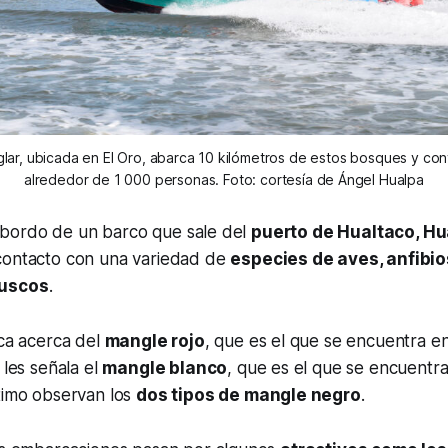
glar, ubicada en El Oro, abarca 10 kilómetros de estos bosques y co
alrededor de 1 000 personas. Foto: cortesía de Ángel Hualpa
a a bordo de un barco que sale del
puerto de Hualtaco, Hu
contacto con una variedad de
especies de aves, anfibio
luscos
.
ica acerca del
mangle rojo
, que es el que se encuentra en l
 les señala el
mangle blanco
, que es el que se encuentr
ltimo observan los
dos tipos de mangle negro
.