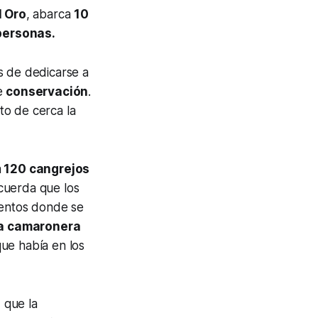
l Oro
, abarca
10
personas.
s de dedicarse a
de
conservación
.
to de cerca la
a
120 cangrejos
cuerda que los
mentos donde se
ia camaronera
ue había en los
, que la