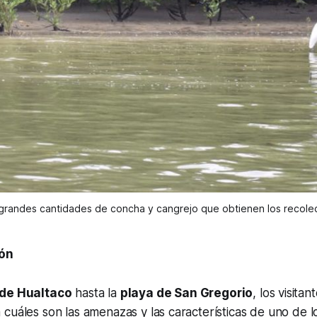
randes cantidades de concha y cangrejo que obtienen los recolect
cón
 de Hualtaco
hasta la
playa de San Gregorio
, los visita
cuáles son las amenazas y las características de uno de l