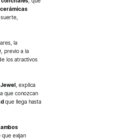
s conchales
, que
 cerámicas
 suerte,
ares, la
, previo a la
 los atractivos
 Jewel
, explica
ara que conozcan
ad
que llega hasta
e ambos
 que exijan