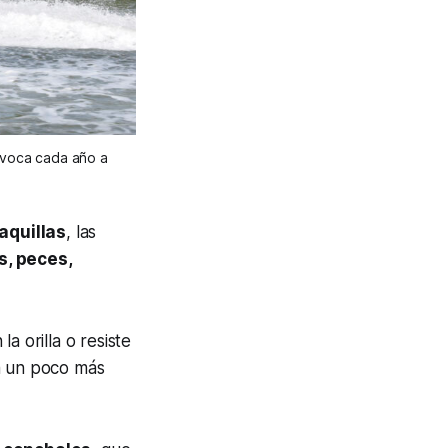
nvoca cada año a
aquillas
, las
s, peces,
a orilla o resiste
a un poco más