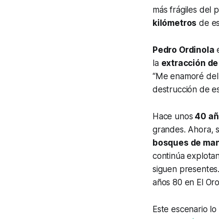
más frágiles del 
kilómetros
de e
Pedro Ordinola
e
la
extracción de
“Me enamoré del 
destrucción de e
Hace unos
40 añ
grandes. Ahora, 
bosques de man
continúa explotan
siguen presentes.
años 80 en El Or
Este escenario lo 