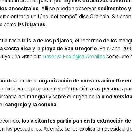
las embarcaciones pasan por algunos
atractivos como lo
os ancestrales
. Allí se pueden observar
sedimentos y
como entrar a un túnel del tiempo”, dice Ordinola. Si tienen
es como las
iguanas
.
núa hacia la
isla de los pájaros
, el recorrido de los mangl
la Costa Rica
y la
playa de San Gregorio
. En el año 2019
cluyó una visita a la
Reserva Ecológica Arenillas
como uno de
.
coordinador de la
organización de conservación Green
ta iniciativa es proporcionar información a las personas p
ortancia del
manglar
y sobre el origen de la
biodiversid
 el
cangrejo y la concha
.
ecorrido,
los visitantes participan en la extracción d
on los pescadores. Además, se les explica la necesidad de