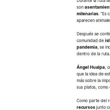
Durante la ruta 
son
asentamient
milenarias
. “Es 
aparecen animal
Después se conti
comunidad de
is
pandemia
, se in
dentro de la ruta
Ángel Hualpa
, 
que la idea de es
más sobre la imp
sus platos, como
Como parte del r
recursos
junto c