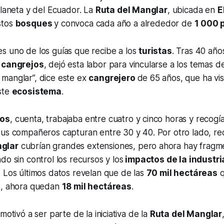
planeta y del Ecuador. La
Ruta del Manglar
, ubicada en
E
stos
bosques
y convoca cada año a alrededor de
1 000 
s uno de los guías que recibe a los
turistas
. Tras 40 año
 cangrejos
, dejó esta labor para vincularse a los temas 
manglar”, dice este ex
cangrejero
de 65 años, que ha vis
ste
ecosistema
.
os
, cuenta, trabajaba entre cuatro y cinco horas y recogí
sus compañeros capturan entre 30 y 40. Por otro lado, re
glar
cubrían grandes extensiones, pero ahora hay frag
do sin control los recursos y los
impactos de la industr
 Los últimos datos revelan que de las
70 mil hectáreas
q
o, ahora quedan
18 mil hectáreas
.
motivó a ser parte de la iniciativa de la
Ruta del Manglar