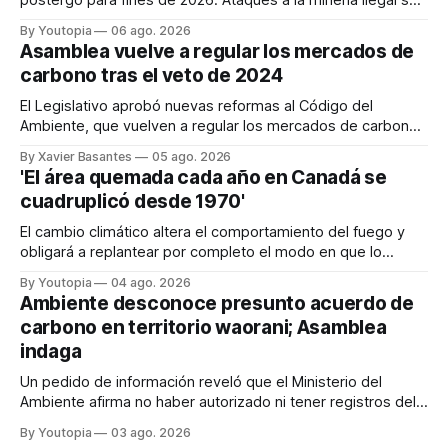
postergó para fines de 2026. Ataques a la minería ilegal se
refuerzan con la "Estrategia de Ciberdefensa 2026".
By Youtopia
06 ago. 2026
Asamblea vuelve a regular los mercados de
carbono tras el veto de 2024
El Legislativo aprobó nuevas reformas al Código del
Ambiente, que vuelven a regular los mercados de carbono,
tras el veto total del Ejecutivo en 2024.
By Xavier Basantes
05 ago. 2026
'El área quemada cada año en Canadá se
cuadruplicó desde 1970'
El cambio climático altera el comportamiento del fuego y
obligará a replantear por completo el modo en que lo
previene y combate, según el experto Mike Flannigan
By Youtopia
04 ago. 2026
Ambiente desconoce presunto acuerdo de
carbono en territorio waorani; Asamblea
indaga
Un pedido de información reveló que el Ministerio del
Ambiente afirma no haber autorizado ni tener registros del
proyecto que abarcaría más de 802.000 hectáreas.
By Youtopia
03 ago. 2026