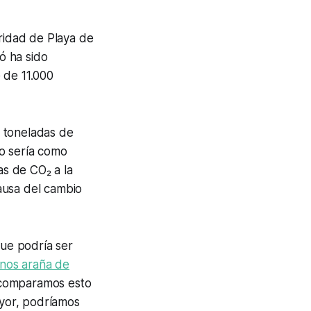
aridad de Playa de
ó ha sido
 de 11.000
0 toneladas de
o sería como
as de CO₂ a la
causa del cambio
que podría ser
nos araña de
 comparamos esto
yor, podríamos