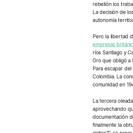
rebelión los trab
La decisión de lo
autonomía territor
Pero la libertad 
empresas británi
ríos Santiago y 
Oro que obligó a 
Para escapar del
Colombia. La con
comunidad en 19
La tercera olead
aprovechando que 
documentación de
finalmente la obt
nietos?”, se preg