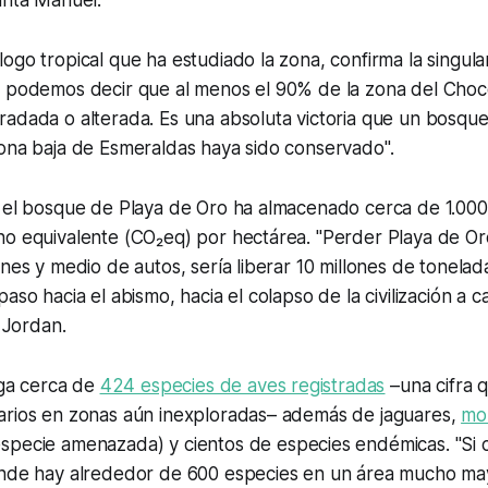
ogo tropical que ha estudiado la zona, confirma la singul
, podemos decir que al menos el 90% de la zona del Choc
adada o alterada. Es una absoluta victoria que un bosque
zona baja de Esmeraldas haya sido conservado".
, el bosque de Playa de Oro ha almacenado cerca de 1.00
no equivalente (CO₂eq) por hectárea. "Perder Playa de Or
ones y medio de autos, sería liberar 10 millones de tonelad
aso hacia el abismo, hacia el colapso de la civilización a 
a Jordan.
erga cerca de
424 especies de aves registradas
–una cifra 
arios en zonas aún inexploradas– además de jaguares,
mo
specie amenazada) y cientos de especies endémicas. "Si
nde hay alrededor de 600 especies en un área mucho ma