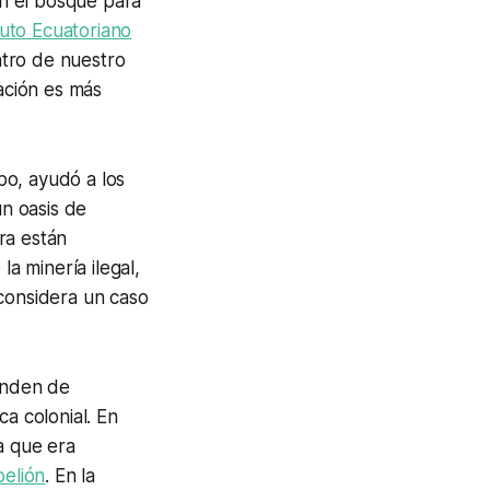
n el bosque para
tuto Ecuatoriano
tro de nuestro
uación es más
mpo, ayudó a los
un oasis de
ra están
la minería ilegal,
 considera un caso
ienden de
ca colonial. En
a que era
belión
. En la