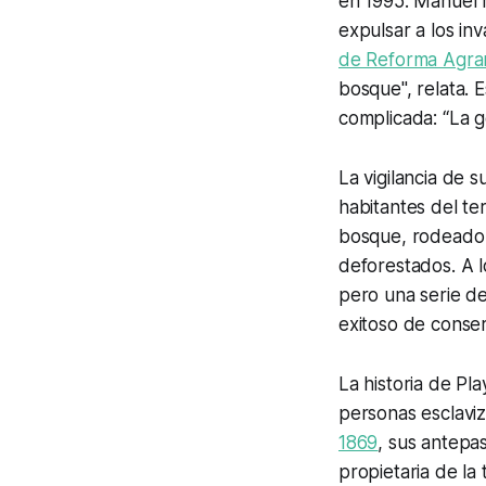
en 1995. Manuel 
expulsar a los in
de Reforma Agrar
bosque", relata. 
complicada: “La g
La vigilancia de s
habitantes del te
bosque, rodeado d
deforestados. A lo
pero una serie de
exitoso de conse
La historia de Pl
personas esclaviz
1869
, sus antepa
propietaria de la