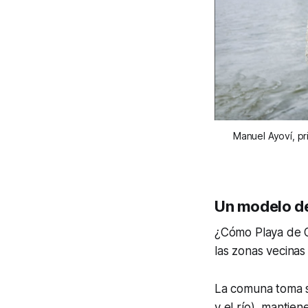
Manuel Ayoví, pri
Un modelo de 
¿Cómo Playa de Or
las zonas vecinas
La comuna toma su
y el río), mantie