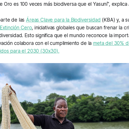
e Oro es 100 veces más biodiversa que el Yasuní", explica
parte de las
Áreas Clave para la Biodiversidad
(KBA) y, a su
 Extinción Cero
, iniciativas globales que buscan frenar la cris
diversidad. Esto significa que el mundo reconoce la import
vación colabora con el cumplimiento de la
meta del 30% d
idos para el 2030 (30x30).