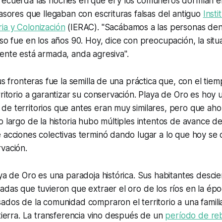
recuerda las noches en que él y los comuneros dormían e
vasores que llegaban con escrituras falsas del antiguo
Insti
ia y Colonización
(IERAC). "Sacábamos a las personas den
Eso fue en los años 90. Hoy, dice con preocupación, la sit
ente está armada, anda agresiva".
us fronteras fue la semilla de una práctica que, con el tie
rritorio a garantizar su conservación. Playa de Oro es hoy 
e territorios que antes eran muy similares, pero que aho
 largo de la historia hubo múltiples intentos de avance de 
 acciones colectivas terminó dando lugar a lo que hoy se
rvación.
aya de Oro es una paradoja histórica. Sus habitantes desc
adas que tuvieron que extraer el oro de los ríos en la épo
sados de la comunidad compraron el territorio a una famili
 tierra. La transferencia vino después de un
período de re