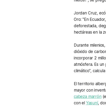
Jordan Cruz, ecól
Oro: "En Ecuador
deforestada, degr
hectáreas en la 
Durante milenios
dióxido de carbo
incorporar 2 mill
atmósfera. Es un p
climático", calcul
El territorio alb
mayor con invent
cabeza marrón
(e
con el
Yasuní
, do