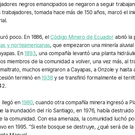
ajadores negros emancipados se negaron a seguir trabajan
s trabajadores, tomada hace más de 150 años, marcó el inic
ial.
duró poco. En 1886, el
Código Minero de Ecuador
abrió la 
cas y norteamericanas
, que empezaron una minería aluvial 
Cayapas. En
1893
, una compañía levantó una planta hidrául
los miembros de la comunidad a volver, una vez más, al tr
 maltrato, muchos emigraron a Cayapas, a Onzole y hasta 
cesión terminó en
1938
y se transfirió formalmente el territ
42.
a llegó en
1980
, cuando otra compañía minera ingresó a P
la inundación del río Santiago, en 1976, había destruido 
 la comunidad. Con esa amenaza, la comunidad luchó por l
uvo en 1995. “Si este bosque se destruye, ¿qué será de la
unta Manuel.