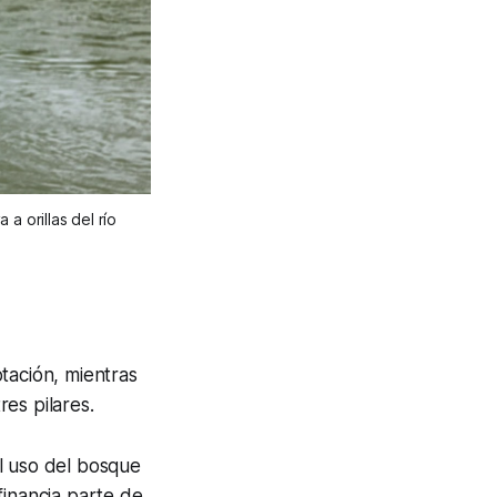
 orillas del río 
tación, mientras
res pilares.
l uso del bosque
financia parte de