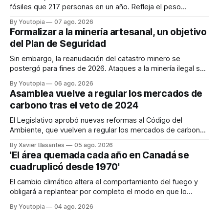
fósiles que 217 personas en un año. Refleja el peso
desproporcionado del transporte aéreo en el Mundial.
By Youtopia
07 ago. 2026
Formalizar a la minería artesanal, un objetivo
del Plan de Seguridad
Sin embargo, la reanudación del catastro minero se
postergó para fines de 2026. Ataques a la minería ilegal se
refuerzan con la "Estrategia de Ciberdefensa 2026".
By Youtopia
06 ago. 2026
Asamblea vuelve a regular los mercados de
carbono tras el veto de 2024
El Legislativo aprobó nuevas reformas al Código del
Ambiente, que vuelven a regular los mercados de carbono,
tras el veto total del Ejecutivo en 2024.
By Xavier Basantes
05 ago. 2026
'El área quemada cada año en Canadá se
cuadruplicó desde 1970'
El cambio climático altera el comportamiento del fuego y
obligará a replantear por completo el modo en que lo
previene y combate, según el experto Mike Flannigan
By Youtopia
04 ago. 2026