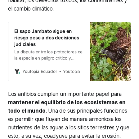
hábitat, los desechos tóxicos, los contaminantes y
el cambio climático.
El sapo Jambato sigue en
riesgo pese a dos decisiones
judiciales
La disputa entre los protectores de
la especie en peligro crítico y
quienes defienden una vía
necesaria para Angamarca no
Youtopía Ecuador
Youtopia
cesa. ¿Qué falló en la negociación?
Los anfibios cumplen un importante papel para
mantener el equilibrio de los ecosistemas en
todo el mundo
. Una de sus principales funciones
es permitir que fluyan de manera armoniosa los
nutrientes de las aguas a los sitios terrestres y que
esto, a su vez, coadyuve para evitar la erosión.