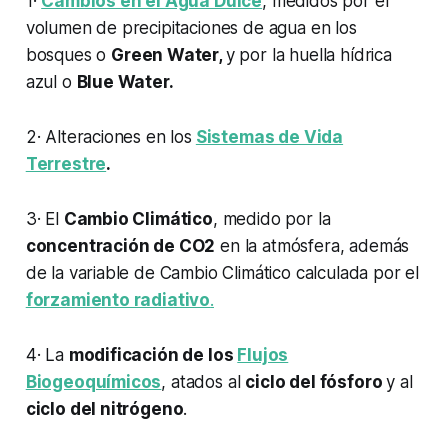
1·
Cambios en el Agua Dulce
, medidos por el
volumen de precipitaciones de agua en los
bosques o
Green Water,
y por la huella hídrica
azul o
Blue Water.
2· Alteraciones en los
Sistemas de Vida
Terrestre
.
3· El
Cambio Climático
, medido por la
concentración de CO2
en la atmósfera, además
de la variable de Cambio Climático calculada por el
forzamiento radiativo
.
4· La
modificación de los
Flujos
Biogeoquímicos
, atados al
ciclo del fósforo
y al
ciclo del nitrógeno
.