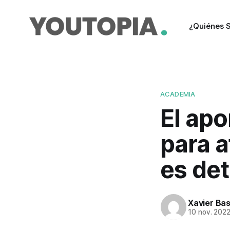
¿Quiénes 
ACADEMIA
El apo
para a
es de
Xavier Ba
10 nov. 202