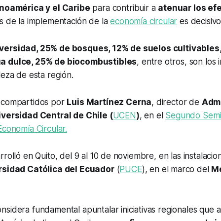
inoamérica y el Caribe
para contribuir a
atenuar los ef
és de la implementación de la
economía circular
es decisivo
versidad, 25% de bosques, 12% de suelos cultivables
a dulce, 25% de biocombustibles
, entre otros, son los
leza de esta región.
 compartidos por
Luis Martínez Cerna
, director de
Admi
iversidad Central de Chile (
UCEN
)
, en el
Segundo Semi
Economía Circular.
rolló en Quito, del 9 al 10 de noviembre, en las instalacio
ersidad Católica del Ecuador
(
PUCE
), en el marco del
Me
nsidera fundamental apuntalar iniciativas regionales que a