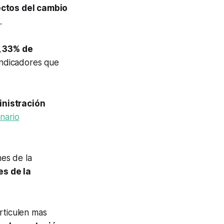
ectos del cambio
.
, 33% de
 indicadores que
nistración
nario
nes de la
s de la
rticulen mas