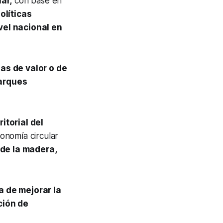
ar,
con base en
olíticas
vel nacional en
as de valor o de
parques
itorial del
conomía circular
 de la madera,
a de mejorar la
ción de