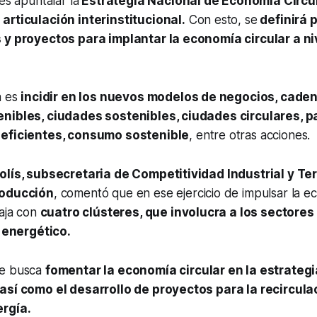
es apuntalar la
Estrategia Nacional de Economía Circul
e
articulación interinstitucional.
Con esto, se
definirá p
 y proyectos para implantar la economía circular a ni
a es
incidir en los nuevos modelos de negocios, caden
enibles, ciudades sostenibles, ciudades circulares, 
oeficientes, consumo sostenible
, entre otras acciones.
olís, subsecretaria de Competitividad Industrial y Terr
roducción
, comentó que en ese ejercicio de impulsar la e
baja con
cuatro clústeres, que involucra a los sectores
y energético.
se busca
fomentar la economía circular en la estrategi
así como el desarrollo de proyectos para la recircula
ergía.