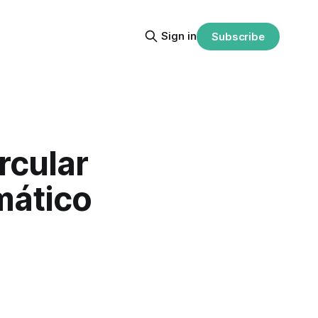
Sign in
Subscribe
rcular
mático