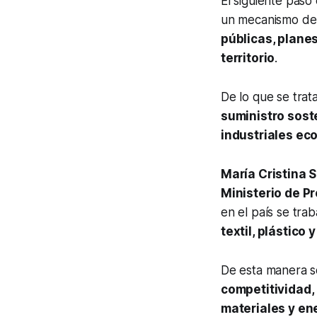
El siguiente paso 
un mecanismo d
públicas, planes
territorio
.
De lo que se trat
suministro sost
industriales ec
María Cristina S
Ministerio de P
en el país se tra
textil, plástico 
De esta manera 
competitividad, 
materiales y en