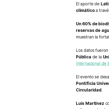
El aporte de
Lat
climático
a trav
Un 60% de biodi
reservas de agu
muestran la forta
Los datos fueron
Pública
de la
Un
Internacional de 
El evento se desar
Pontificia Univ
Circularidad
.
Luis Martínez
co