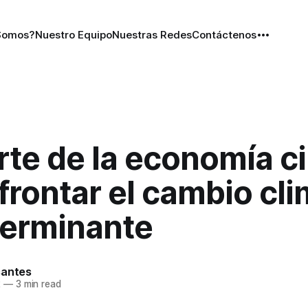
Somos?
Nuestro Equipo
Nuestras Redes
Contáctenos
rte de la economía ci
frontar el cambio cli
terminante
santes
2
—
3 min read