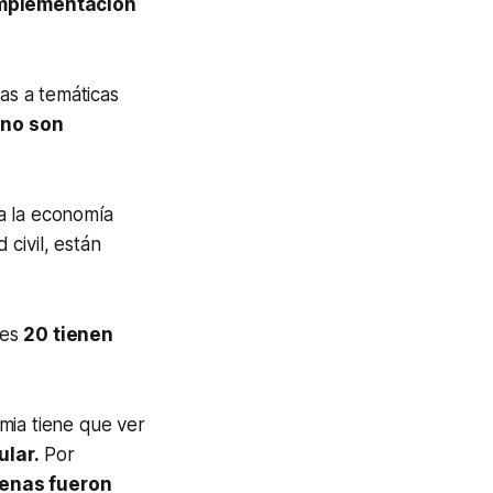
implementación
das a temáticas
,
no son
a la economía
 civil, están
les
20 tienen
mia tiene que ver
ular.
Por
penas fueron