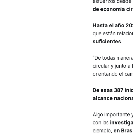
esfuerzos desde 
de economía cir
Hasta el año 20
que están relaci
suficientes
.
“De todas manera
circular y junto a
orientando el cam
De esas 387 inic
alcance nacional
Algo importante y
con las
investiga
ejemplo,
en Bras