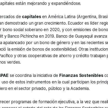
apitales están mejorando y expandiéndose.
mercados de
capitales
en América Latina (Argentina, Brasil
n demostrado un gran crecimiento. Ecuador es líder regio
er bono social soberano en 2020, y con emisiones de bon
it y Banco Pichincha en 2019. Banco de Guayaquil avanza
era apalancado por un bono de género y en las recientes 
ó la emisión de bonos de sostenibilidad. Otras institucion
cífico y otras cooperativas de ahorro y crédito trabajan p
mos verdes.
SPAE
se coordina la iniciativa de
Finanzas Sostenibles
co
uso de estos instrumentos en la cual participan los princi
iero en el sector privado, público y la Academia.
frecer programas de formación ejecutiva, a la vez que real