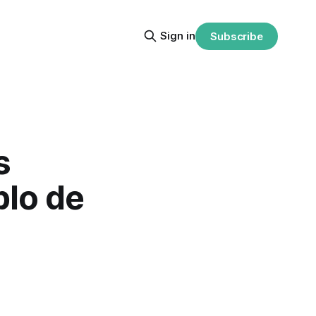
Sign in
Subscribe
s
plo de