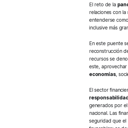
El reto de la
pan
relaciones con la
entenderse como
inclusive más gra
En este puente se
reconstrucción d
recursos se denom
este, aprovechar 
economías
, soc
El sector financie
responsabilida
generados por e
nacional. Las fin
seguridad que el 