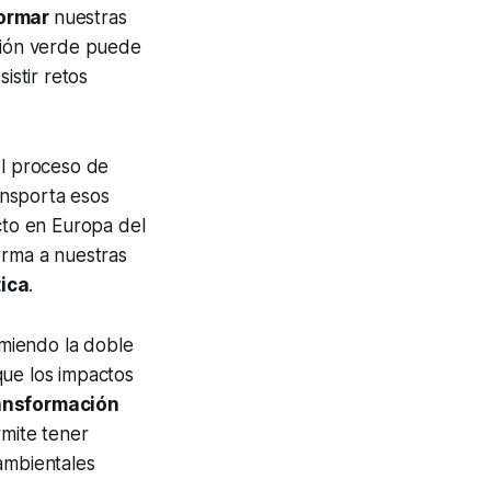
formar
nuestras
ción verde puede
istir retos
el proceso de
ansporta esos
icto en Europa del
orma a nuestras
tica
.
miendo la doble
 que los impactos
ansformación
rmite tener
ambientales