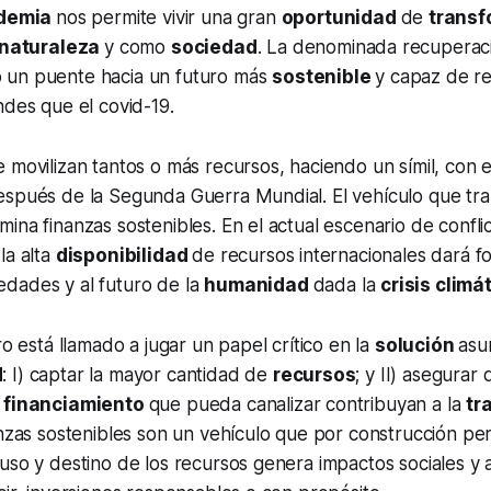
demia
nos permite vivir una gran
oportunidad
de
trans
naturaleza
y como
sociedad
. La denominada recupera
 un puente hacia un futuro más
sostenible
y capaz de res
ndes que el covid-19.
 movilizan tantos o más recursos, haciendo un símil, con 
espués de la Segunda Guerra Mundial. El vehículo que tr
ina finanzas sostenibles. En el actual escenario de confl
la alta
disponibilidad
de recursos internacionales dará f
iedades y al futuro de la
humanidad
dada la
crisis climá
ro está llamado a jugar un papel crítico en la
solución
asu
d
: I) captar la mayor cantidad de
recursos
; y II) asegurar
l
financiamiento
que pueda canalizar contribuyan a la
tr
anzas sostenibles son un vehículo que por construcción pe
uso y destino de los recursos genera impactos sociales y 