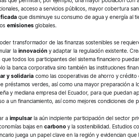
das que permitan, por ejemplo, una mayor población con 
cionales, acceso a servicios públicos, mayor cobertura sani
ificada
que disminuye su consumo de agua y energía al t
nos
emisiones
globales.
 poder transformador de las finanzas sostenibles se requie
mular la
innovación
y adaptar la regulación existente. Cre
que todos los participantes del sistema financiero puedan
lo la banca corporativa sino también las instituciones finan
r y solidaria
como las cooperativas de ahorro y crédito 
de préstamos verdes, así como una mayor preparación a l
ueña y mediana empresa del Ecuador, para que puedan ap
so a un financiamiento, así como mejores condiciones de p
ar a
impulsar
la aún incipiente participación del sector pr
economías bajas en
carbono
y la sostenibilidad. Estudios c
ncario juega un papel clave en la región y evidencian que 