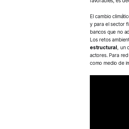
favorables; es de
El cambio climátic
y para el sector f
bancos que no ado
Los retos ambient
estructural
, un 
actores. Para re
como medio de i