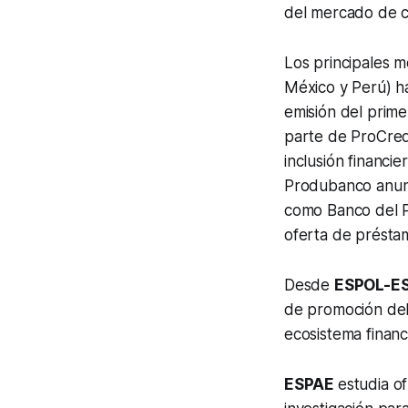
del mercado de c
Los principales 
México y Perú) ha
emisión del prim
parte de ProCred
inclusión financi
Produbanco anunci
como Banco del Pa
oferta de présta
Desde
ESPOL-E
de promoción del 
ecosistema financ
ESPAE
estudia o